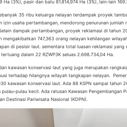
Ha (3%), pasir dan batu 81.814,974 Ha (3%), lain-lain 169
banyak 35 ribu keluarga nelayan terdampak proyek tamb
n izin usaha pertambangan, mendorong penurunan jumlah 
. Selain dampak pertambangan, proyek reklamasi di tahun 2
ah mengakibatkan 747,363 orang nelayan kehilangan wilaya
pan di pesisir laut. sementara total luasan reklamasi yang
 tertuang dalam 22 RZWP3K seluas 2.698.734,04 Ha.
 dan kawasan konservasi laut yang juga merupakan rangkaia
ibusi terhadap hilangnya wilayah tangkapan nelayan. Peme
030 kawasan konservasi laut. Ada 88 KSPN sampai tahun 20
an pulau-pulau kecil. Ada ratusan Kawasan Pengembangan Pa
n Destinasi Pariwisata Nasional (KDPN).