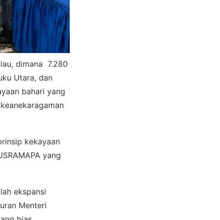
ulau, dimana 7.280
uku Utara, dan
ayaan bahari yang
r keanekaragaman
prinsip kekayaan
BANUSRAMAPA yang
lah ekspansi
uran Menteri
ang bias