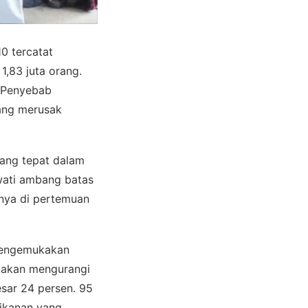
0 tercatat
1,83 juta orang.
. Penyebab
yang merusak
yang tepat dalam
wati ambang batas
onya di pertemuan
mengemukakan
a akan mengurangi
esar 24 persen. 95
rikanan yang