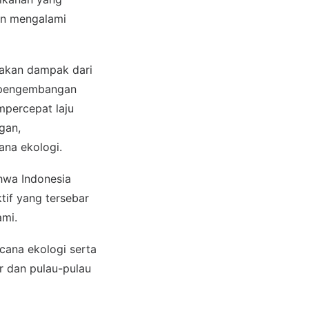
an mengalami
akan dampak dari
m pengembangan
mpercepat laju
gan,
ana ekologi.
hwa Indonesia
tif yang tersebar
ami.
ncana ekologi serta
r dan pulau-pulau