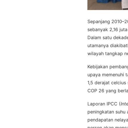
Sepanjang 2010–201
sebanyak 2,16 juta
Dalam satu dekade 
utamanya diakibatk
wilayah tangkap n
Kebijakan pembang
upaya memenuhi ta
1,5 derajat celciu
COP 26 yang berla
Laporan IPCC (
Int
peningkatan suhu 
pendapatan nelayan
persen akan menca