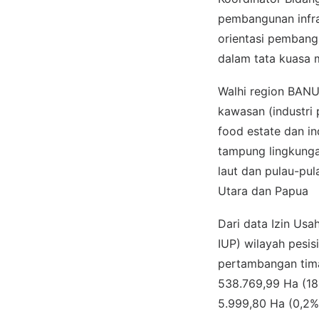
pembangunan infras
orientasi pembang
dalam tata kuasa m
Walhi region BANU
kawasan (industri 
food estate dan i
tampung lingkunga
laut dan pulau-pul
Utara dan Papua
Dari data Izin Us
IUP) wilayah pesis
pertambangan tima
538.769,99 Ha (18
5.999,80 Ha (0,2%)