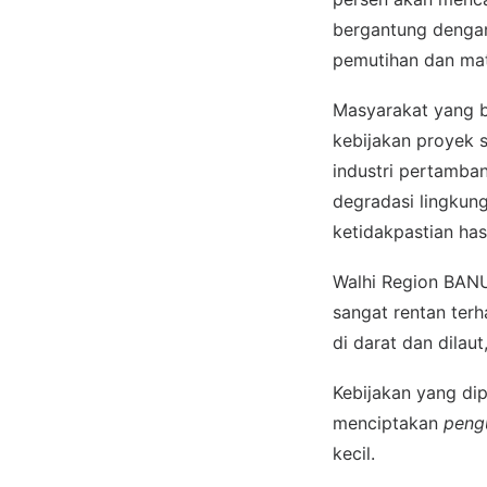
bergantung dengan
pemutihan dan mati
Masyarakat yang 
kebijakan proyek 
industri pertamba
degradasi lingkun
ketidakpastian has
Walhi Region BANU
sangat rentan terh
di darat dan dilau
Kebijakan yang dip
menciptakan
pengu
kecil.