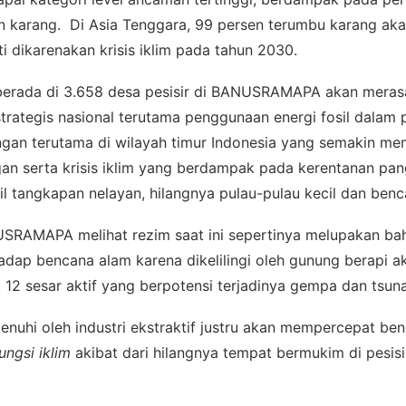
 karang. Di Asia Tenggara, 99 persen terumbu karang ak
 dikarenakan krisis iklim pada tahun 2030.
berada di 3.658 desa pesisir di BANUSRAMAPA akan meras
strategis nasional terutama penggunaan energi fosil dala
ngan terutama di wilayah timur Indonesia yang semakin me
gan serta krisis iklim yang berdampak pada kerentanan pan
il tangkapan nelayan, hilangnya pulau-pulau kecil dan benc
SRAMAPA melihat rezim saat ini sepertinya melupakan ba
adap bencana alam karena dikelilingi oleh gunung berapi ak
t, 12 sesar aktif yang berpotensi terjadinya gempa dan tsun
enuhi oleh industri ekstraktif justru akan mempercepat be
ngsi iklim
akibat dari hilangnya tempat bermukim di pesisi