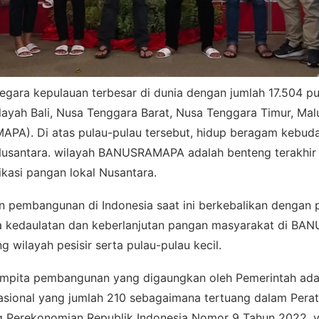
negara kepulauan terbesar di dunia dengan jumlah 17.504 p
layah Bali, Nusa Tenggara Barat, Nusa Tenggara Timur, Mal
A). Di atas pulau-pulau tersebut, hidup beragam kebud
 Nusantara. wilayah BANUSRAMAPA adalah benteng terakhi
fikasi pangan lokal Nusantara.
an pembangunan di Indonesia saat ini berkebalikan dengan 
rta kedaulatan dan keberlanjutan pangan masyarakat di 
ng wilayah pesisir serta pulau-pulau kecil.
mpita pembangunan yang digaungkan oleh Pemerintah ada
nasional yang jumlah 210 sebagaimana tertuang dalam Perat
g Perekonomian Republik Indonesia Nomor 9 Tahun 2022, y