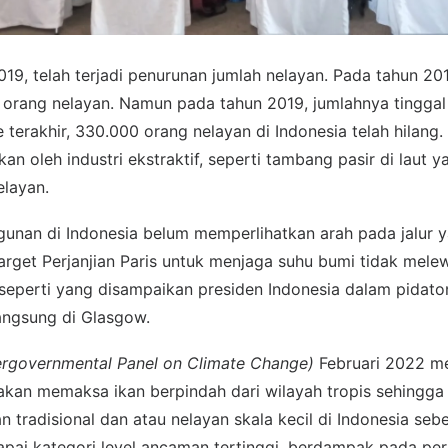
9, telah terjadi penurunan jumlah nelayan. Pada tahun 201
 orang nelayan. Namun pada tahun 2019, jumlahnya tinggal 
terakhir, 330.000 orang nelayan di Indonesia telah hilang
an oleh industri ekstraktif, seperti tambang pasir di laut 
elayan.
unan di Indonesia belum memperlihatkan arah pada jalur 
rget Perjanjian Paris untuk menjaga suhu bumi tidak mele
s seperti yang disampaikan presiden Indonesia dalam pidat
ngsung di Glasgow.
ergovernmental Panel on Climate Change)
Februari 2022 
akan memaksa ikan berpindah dari wilayah tropis sehingg
 tradisional dan atau nelayan skala kecil di Indonesia seb
pai kategori level ancaman tertinggi, berdampak pada pe