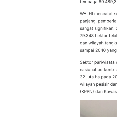
tembaga 80.489,39 
WALHI mencatat se
panjang, pemberia
sangat signifikan
79.348 hektar tel
dan wilayah tangka
sampai 2040 yang
Sektor pariwisata
nasional berkontr
32 juta ha pada 2
wilayah pesisir d
(KPPN) dan Kawasa