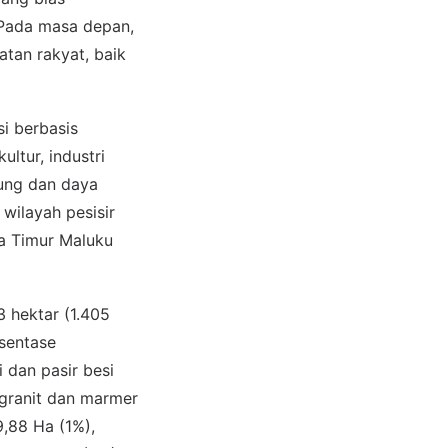
. Pada masa depan,
tan rakyat, baik
i berbasis
ltur, industri
kung dan daya
wilayah pesisir
ra Timur Maluku
 hektar (1.405
rsentase
 dan pasir besi
 granit dan marmer
9,88 Ha (1%),