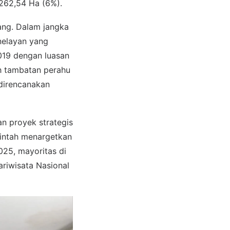
.262,54 Ha (6%).
ang. Dalam jangka
nelayan yang
019 dengan luasan
h tambatan perahu
 direncanakan
n proyek strategis
rintah menargetkan
25, mayoritas di
riwisata Nasional