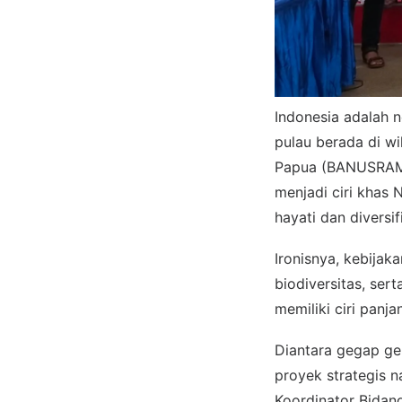
Indonesia adalah 
pulau berada di wi
Papua (BANUSRAMAP
menjadi ciri khas
hayati dan diversi
Ironisnya, kebijak
biodiversitas, se
memiliki ciri panja
Diantara gegap ge
proyek strategis 
Koordinator Bidan