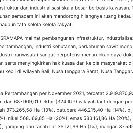
truktur dan industrialisasi skala besar berbasis kawasan
unan semacam ini akan mendorong hilangnya ruang kedaula
aupun tata kelola kelola rakyat.
SRAMAPA melihat pembangunan infrastruktur, industrialisas
pertambangan, industri kehutanan, perkebunan sawit monoku
ndustri pariwisata) sangat berpotensi menurunkan daya du
n serta menyingkirkan hak kuasa dan kelola masyarakat di 
au kecil di wilayah Bali, Nusa tenggara Barat, Nusa Tengga
aha Pertambangan per November 2021, tercatat 2.919.870,93
ir, dan 687.909,01 hektar (324 IUP) wilayah laut dengan pe
h 373.265,58 Ha (13%), batubara 446.215,40 Ha (14%), biji
%), nikel 568.169,85 Ha (20%), emas 583.161,86 Ha (20%),
, gamping dan tanah liat 35.121,66 Ha (1%), mangan 37.59